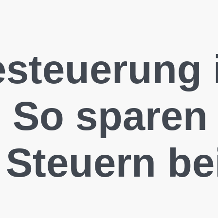
esteuerung 
 So sparen 
l Steuern b