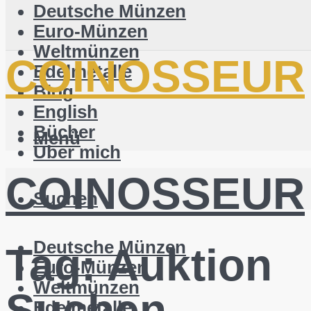
Deutsche Münzen
Euro-Münzen
Weltmünzen
COINOSSEUR
Edelmetalle
Blog
English
Bücher
Menü
Über mich
COINOSSEUR
Suchen
Deutsche Münzen
Tag:
Auktion
Euro-Münzen
Weltmünzen
Suchen
Edelmetalle