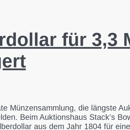
dollar für 3,3 
gert
ate Münzensammlung, die längste Aukt
lden. Beim Auktionshaus Stack’s Bowe
lberdollar aus dem Jahr 1804 für ein