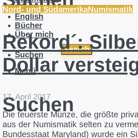
Blog
Nord- und Südamerika
Numismatik
English
Bücher
Über mich
Rekord´: Silber
Search
Suchen
Dollar verstei
Menü
17. April 2017
Suchen
Die teuerste Münze, die größte priv
aus der Numismatik selten zu verme
Bundesstaat Maryland) wurde ein Si