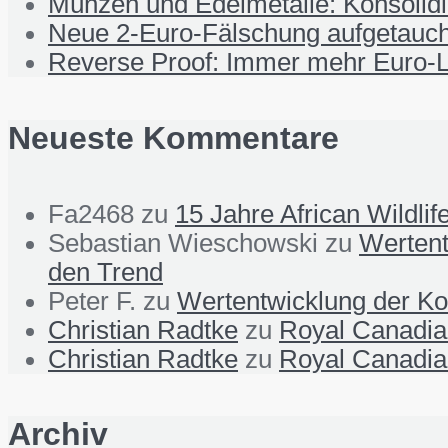
Münzen und Edelmetalle: Konsolid
Neue 2-Euro-Fälschung aufgetauch
Reverse Proof: Immer mehr Euro-L
Neueste Kommentare
Fa2468
zu
15 Jahre African Wildli
Sebastian Wieschowski
zu
Wertent
den Trend
Peter F.
zu
Wertentwicklung der Ko
Christian Radtke
zu
Royal Canadian
Christian Radtke
zu
Royal Canadian
Archiv