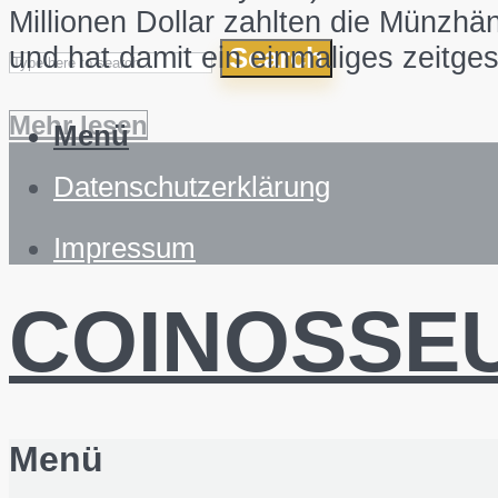
Millionen Dollar zahlten die Münzh
und hat damit ein einmaliges zeitge
Search
Mehr lesen
Menü
Datenschutzerklärung
Impressum
COINOSSE
Menü