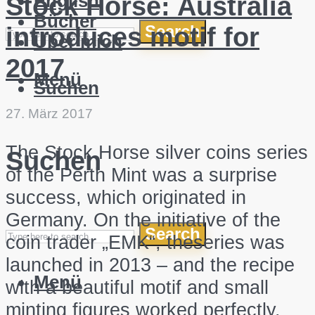
English
Stock Horse: Australia
Bücher
Search
introduces motif for
Über mich
2017
Menü
Suchen
27. März 2017
The Stock Horse silver coins series
Suchen
of the Perth Mint was a surprise
success, which originated in
Germany. On the initiative of the
Search
coin trader „EMK“, theseries was
launched in 2013 – and the recipe
Menü
with a beautiful motif and small
minting figures worked perfectly.