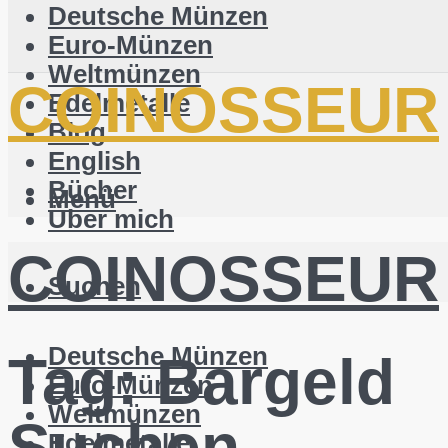
Deutsche Münzen
Euro-Münzen
Weltmünzen
COINOSSEUR
Edelmetalle
Blog
English
Bücher
Menü
Über mich
COINOSSEUR
Suchen
Deutsche Münzen
Tag:
Bargeld
Euro-Münzen
Weltmünzen
Suchen
Edelmetalle