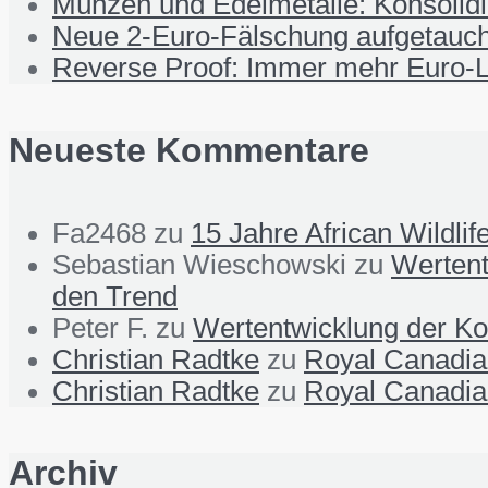
Münzen und Edelmetalle: Konsolid
Neue 2-Euro-Fälschung aufgetauch
Reverse Proof: Immer mehr Euro-L
Neueste Kommentare
Fa2468
zu
15 Jahre African Wildli
Sebastian Wieschowski
zu
Wertent
den Trend
Peter F.
zu
Wertentwicklung der Ko
Christian Radtke
zu
Royal Canadian
Christian Radtke
zu
Royal Canadian
Archiv