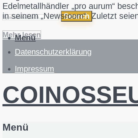
Edelmetallhändler „pro aurum“ besch
in seinem „Newsroom“. Zuletzt seie
Search
Mehr lesen
Menü
Datenschutzerklärung
Impressum
COINOSSE
Menü