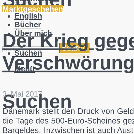
Blog
Marktgeschehen
English
Bücher
Über mich
Der Krieg gege
Search
Suchen
Verschwörung
Menü
3. Mai 2017
Suchen
Dänemark stellt den Druck von Geld
die Tage des 500-Euro-Scheines gezä
Bargeldes. Inzwischen ist auch Aust