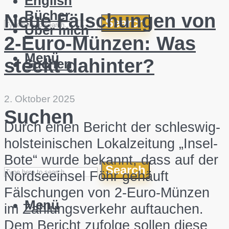
English
Bücher
Neue Fälschungen von
Search
Über mich
2-Euro-Münzen: Was
Menü
steckt dahinter?
Suchen
2. Oktober 2025
Suchen
Durch einen Bericht der schleswig-
holsteinischen Lokalzeitung „Insel-
Bote“ wurde bekannt, dass auf der
Search
Nordseeinsel Föhr gehäuft
Fälschungen von 2-Euro-Münzen
Menü
im Zahlungsverkehr auftauchen.
Dem Bericht zufolge sollen diese