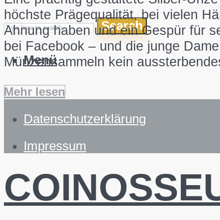
höchste Prägequalität, bei vielen H
Search
Ahnung haben und ein Gespür für se
bei Facebook – und die junge Dame, 
Menü
Münzensammeln kein aussterbendes H
Mehr lesen
Datenschutzerklärung
Impressum
COINOSSE