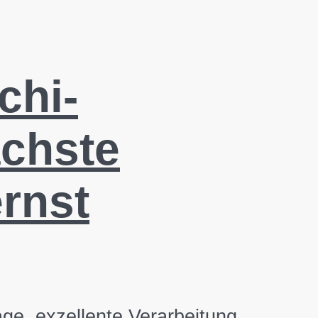
chi-
ächste
rnst
age, exzellente Verarbeitung,