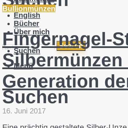
Blog
Bullionmünzen
English
Bücher
Über mich
Fingernagel-St
Search
Suchen
Silbermünzen 
Menü
Generation de
Suchen
16. Juni 2017
Eine prächtig gestaltete Silber-Unze