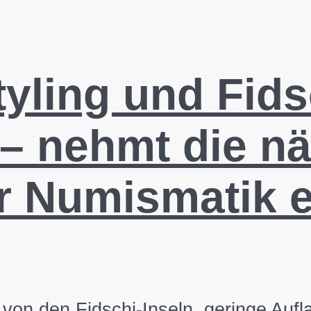
yling und Fids
– nehmt die n
r Numismatik e
 von den Fidschi-Inseln, geringe Aufl