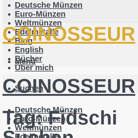
Deutsche Münzen
Euro-Münzen
Weltmünzen
COINOSSEUR
Edelmetalle
Blog
English
Bücher
Menü
Über mich
COINOSSEUR
Suchen
Deutsche Münzen
Tag:
Fidschi
Euro-Münzen
Weltmünzen
Suchen
Edelmetalle