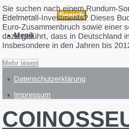
Sie suchen nach einem Rundum-Sorgl
Search
Edelmetall-Investments? Dieses Buch 
Euro-Zusammenbruch sowie einer sch
Menü
dazu geführt, dass in Deutschland 
Insbesondere in den Jahren bis 201
Mehr lesen
Datenschutzerklärung
Impressum
COINOSSE