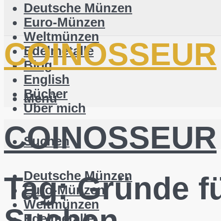
Deutsche Münzen
Euro-Münzen
Weltmünzen
COINOSSEUR
Edelmetalle
Blog
English
Bücher
Menü
Über mich
COINOSSEUR
Suchen
Deutsche Münzen
Tag:
Gründe fü
Euro-Münzen
Weltmünzen
Suchen
Edelmetalle