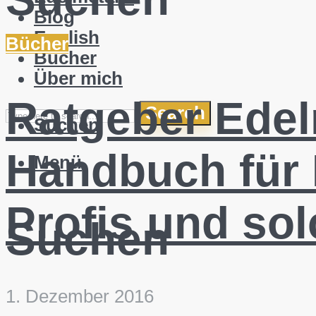
Blog
English
Bücher
Bücher
Über mich
Ratgeber Edel
Search
Suchen
Handbuch für 
Menü
Profis und sol
Suchen
1. Dezember 2016