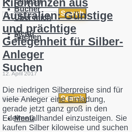
English
Kilomünzen aus
Bücher
Search
Australien: Günstige
Über mich
und prächtige
Menü
Suchen
Gelegenheit für Silber-
Anleger
Suchen
12. April 2017
Die niedrigen Silberpreise sind für
Search
viele Anleger eine Einladung,
gerade jetzt ganz groß in den
Edelmetallhandel einzusteigen. Sie
Menü
kaufen Silber kiloweise und suchen