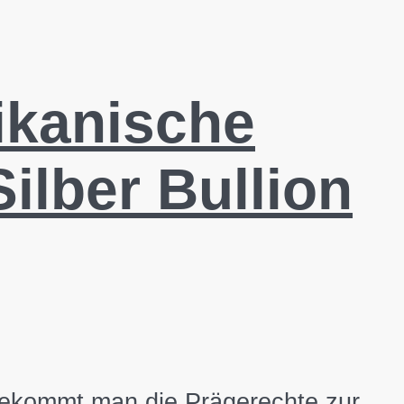
ikanische
lber Bullion
er bekommt man die Prägerechte zur