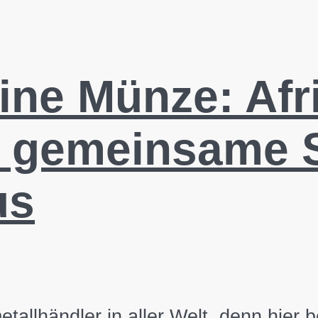
eine Münze: Afr
 gemeinsame Si
us
elmetallhändler in aller Welt, denn hi