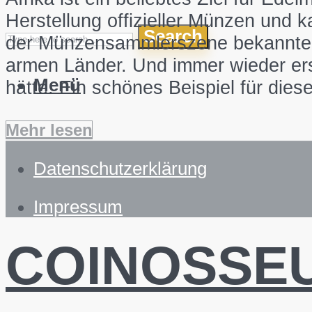
Herstellung offizieller Münzen und 
Search
der Münzensammlerszene bekannter 
armen Länder. Und immer wieder er
Menü
hätte. Ein schönes Beispiel für dies
Mehr lesen
Datenschutzerklärung
Impressum
COINOSSE