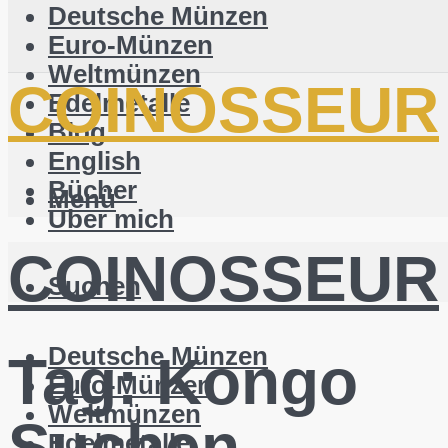
Deutsche Münzen
Euro-Münzen
Weltmünzen
COINOSSEUR
Edelmetalle
Blog
English
Bücher
Menü
Über mich
COINOSSEUR
Suchen
Deutsche Münzen
Tag:
Kongo
Euro-Münzen
Weltmünzen
Suchen
Edelmetalle