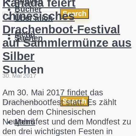
English
Kanada feiert
Bücher
Search
chinesisches
Über mich
Drachenboot-Festival
Menü
Suchen
auf Sammlermünze aus
Silber
Suchen
30. Mai 2017
Am 30. Mai 2017 findet das
Search
Drachenbootfest statt. Es zählt
neben dem Chinesischen
Neujahrsfest und dem Mondfest zu
Menü
den drei wichtigsten Festen in