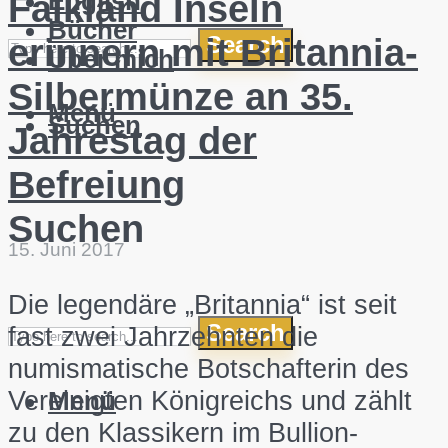
English
Falkland Inseln
Bücher
Search
erinnern mit Britannia-
Über mich
Silbermünze an 35.
Menü
Suchen
Jahrestag der
Befreiung
Suchen
15. Juni 2017
Die legendäre „Britannia“ ist seit
Search
fast zwei Jahrzehnten die
numismatische Botschafterin des
Vereinigten Königreichs und zählt
Menü
zu den Klassikern im Bullion-