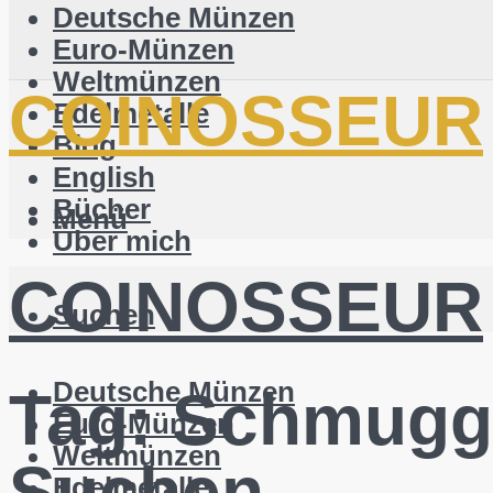
Deutsche Münzen
Euro-Münzen
Weltmünzen
COINOSSEUR
Edelmetalle
Blog
English
Bücher
Menü
Über mich
COINOSSEUR
Suchen
Deutsche Münzen
Tag:
Schmugg
Euro-Münzen
Weltmünzen
Suchen
Edelmetalle