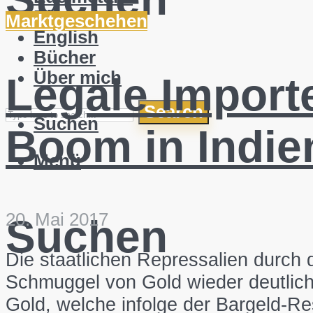
Blog
Marktgeschehen
English
Bücher
Über mich
Legale Import
Search
Suchen
Boom in Indien
Menü
20. Mai 2017
Suchen
Die staatlichen Repressalien durch 
Schmuggel von Gold wieder deutlich
Gold, welche infolge der Bargeld-R