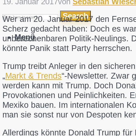
19. Januar 2017
von
Sebastian Wiesc
Search
Wer am 20. Januar 2017 den Fernsehe
Scherz gedacht haben: Doch es war 
Menü
unberechenbaren Politik-Neulings. 
könnte Panik statt Party herrschen.
Trump treibt Anleger in den sicheren
„
Markt & Trends
“-Newsletter. Zwar 
werden kann mit Trump. Doch Donald
Provokationen und Peinlichkeiten. 
Mexiko bauen. Im internationalen Ko
man sie sonst nur von Despoten ken
Allerdings könnte Donald Trump für Ed