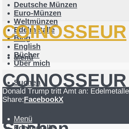
Deutsche Münzen
Euro-Münzen
Weltmünzen
COINOSSEUR
Edelmetalle
Blog
English
Bücher
Menü
Über mich
COINOSSEUR
Suchen
Donald Trump tritt Amt an: Edelmetalle
Share:
Facebook
X
Deutsche Münzen
Euro-Münzen
Menü
Weltmünzen
Suchen
Edelmetalle