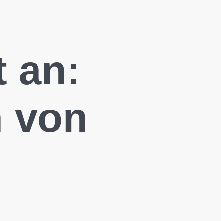
t an:
n von