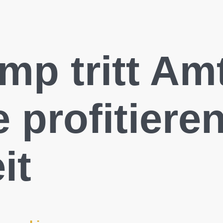
mp tritt Am
 profitiere
it