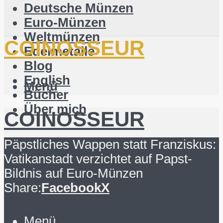
Deutsche Münzen
Euro-Münzen
Weltmünzen
COINOSSEUR
Edelmetalle
Blog
English
Menü
Bücher
Über mich
COINOSSEUR
Suchen
Päpstliches Wappen statt Franziskus:
Deutsche Münzen
Vatikanstadt verzichtet auf Papst-
Euro-Münzen
Bildnis auf Euro-Münzen
Weltmünzen
Share:
Facebook
X
Suchen
Edelmetalle
Blog
Menü