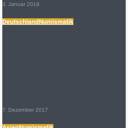
3. Januar 2018
Mehr lesen
Deutschland
Numismatik
Bitcoin-Boom:
Staatliche Münze Berlin
prägt Medaille mit
sympathischer Krypto-
Kritik
7. Dezember 2017
Mehr lesen
Asien
Numismatik