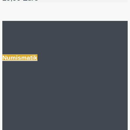
Further reading
Numismatik
Aufwertung des Details
Grading: NGC lässt den
„Purple Slab of Death“
sterben