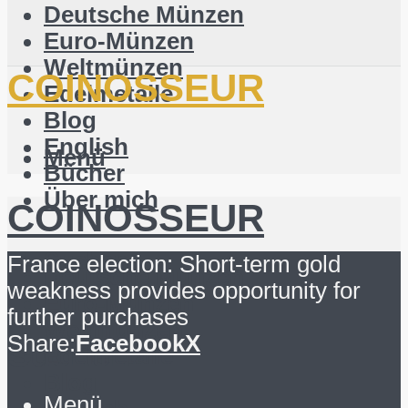
Deutsche Münzen
Euro-Münzen
Weltmünzen
COINOSSEUR
Edelmetalle
Blog
English
Menü
Bücher
Über mich
COINOSSEUR
Suchen
France election: Short-term gold
Deutsche Münzen
weakness provides opportunity for
Euro-Münzen
further purchases
Weltmünzen
Share:
Facebook
X
Suchen
Edelmetalle
Blog
Menü