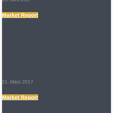
Mehr lesen
Market Report
Investment behavior in
the zero interest rate
era: gold still plays a
minor role
21. März 2017
Mehr lesen
Market Report