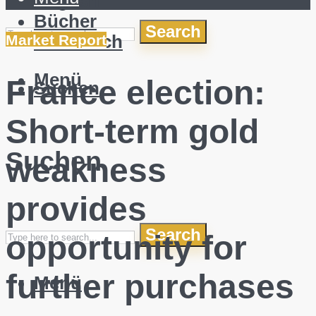
English
Bücher
Search
Über mich
Market Report
Menü
France election:
Suchen
Short-term gold
Suchen
weakness
provides
Search
opportunity for
further purchases
Menü