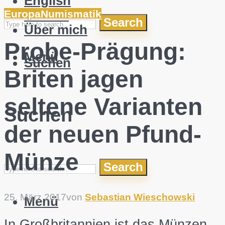
English
Bücher
Europa
Numismatik
Search
Über mich
Probe-Prägung:
Menü
Suchen
Briten jagen
seltene Varianten
Suchen
der neuen Pfund-
Münze
Search
25. März 2017
von
Sebastian Wieschowski
Menü
In Großbritannien ist das Münzen-