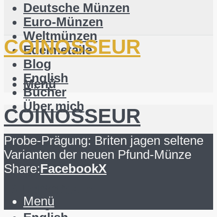
Deutsche Münzen
Euro-Münzen
Weltmünzen
COINOSSEUR
Edelmetalle
Blog
English
Menü
Bücher
Über mich
COINOSSEUR
Suchen
Probe-Prägung: Briten jagen seltene
Deutsche Münzen
Varianten der neuen Pfund-Münze
Euro-Münzen
Share:
Facebook
X
Weltmünzen
Suchen
Edelmetalle
Menü
Blog