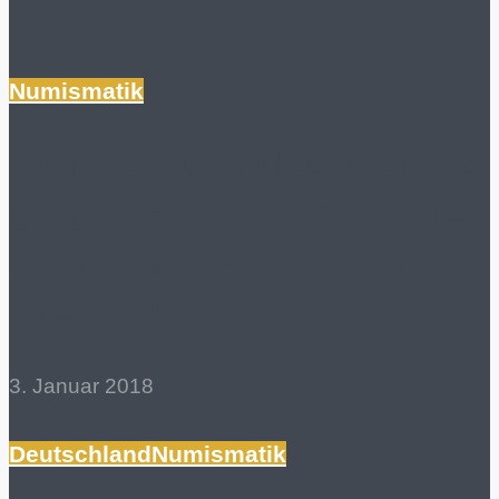
Numismatik
Aufwertung des Details
Grading: NGC lässt den
„Purple Slab of Death“
sterben
3. Januar 2018
Mehr lesen
Deutschland
Numismatik