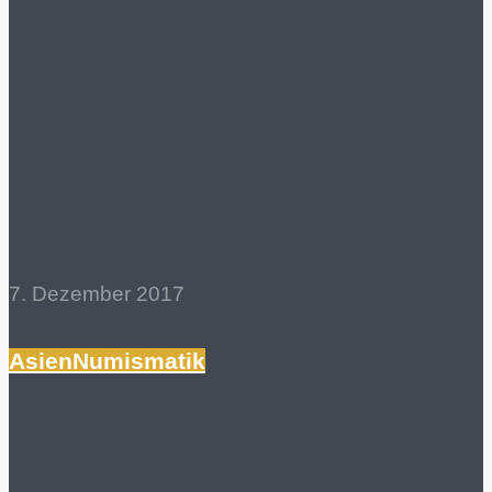
Bitcoin-Boom:
Staatliche Münze Berlin
prägt Medaille mit
sympathischer Krypto-
Kritik
7. Dezember 2017
Mehr lesen
Asien
Numismatik
Aufbau, Eröffnung,
Tumulte: Impressionen