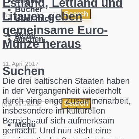
English
Estland, Lettland und
Bücher
Search
Litauen geben
Über mich
gemeinsame Euro-
Menü
Suchen
Münze heraus
11. April 2017
Suchen
Die drei baltischen Staaten haben
in der Vergangenheit wiederholt
durch eine enge Zusammenarbeit,
Search
insbesondere im kulturellen
Bereich, auf sich aufmerksam
Menü
gemacht. Und nun steht eine