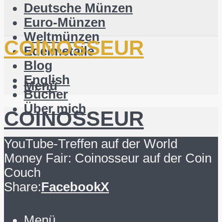
Deutsche Münzen
Euro-Münzen
Weltmünzen
COINOSSEUR
Edelmetalle
Blog
English
Menü
Bücher
Über mich
COINOSSEUR
Suchen
YouTube-Treffen auf der World
Deutsche Münzen
Money Fair: Coinosseur auf der Coin
Euro-Münzen
Couch
Weltmünzen
Share:
Facebook
X
Suchen
Edelmetalle
Blog
Menü