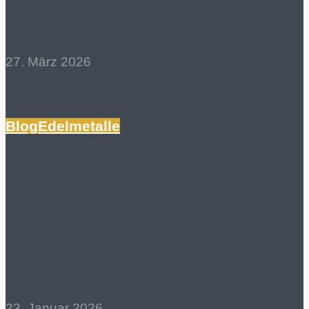
sich der Numismatik
27. März 2026
Mehr lesen
Blog
Edelmetalle
Silber über 100 US-
Dollar: Ein historischer
Moment am
Edelmetallmarkt
23. Januar 2026