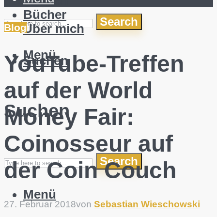
English
Bücher
Search
Über mich
Blog
Menü
YouTube-Treffen
Suchen
auf der World
Suchen
Money Fair:
Coinosseur auf
Search
der Coin Couch
Menü
27. Februar 2018
von
Sebastian Wieschowski