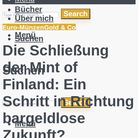
English
Bücher
Search
Über mich
Euro-Münzen
Gold & Co
Menü
Suchen
Die Schließung
der Mint of
Suchen
Finland: Ein
Schritt in Richtung
Search
bargeldlose
Menü
Zukunft?