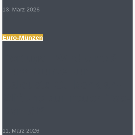
13. März 2026
Mehr lesen
Euro-Münzen
Portugal: Wird eine 2-
Euro-Münze zur
Calouste-Gulbenkian-
Stiftung zur neuen Top-
Rarität?
11. März 2026