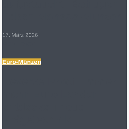
aufgetaucht: Betrüger
lieben Monaco-Münzen
17. März 2026
Mehr lesen
Euro-Münzen
Reverse Proof: Immer
mehr Euro-Länder
entdecken neue
Prägetechnik