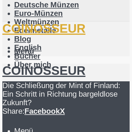
Deutsche Münzen
Euro-Münzen
Weltmünzen
COINOSSEUR
Edelmetalle
Blog
English
Menü
Bücher
Über mich
COINOSSEUR
Suchen
Die Schließung der Mint of Finland:
Deutsche Münzen
Ein Schritt in Richtung bargeldlose
Euro-Münzen
Zukunft?
Weltmünzen
Share:
Facebook
X
Suchen
Edelmetalle
Blog
Menü