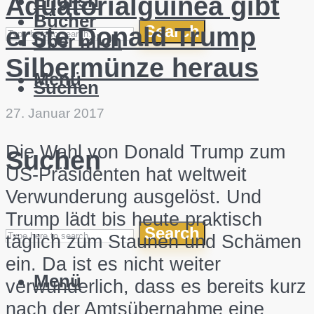
English
Äquatorialguinea gibt
Bücher
Search
erste Donald Trump
Über mich
Silbermünze heraus
Menü
Suchen
27. Januar 2017
Die Wahl von Donald Trump zum
Suchen
US-Präsidenten hat weltweit
Verwunderung ausgelöst. Und
Trump lädt bis heute praktisch
Search
täglich zum Staunen und Schämen
ein. Da ist es nicht weiter
Menü
verwunderlich, dass es bereits kurz
nach der Amtsübernahme eine