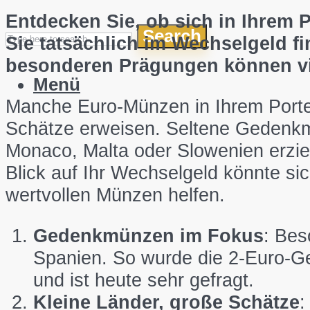
Entdecken Sie, ob sich in Ihrem 
Search
Sie tatsächlich im Wechselgeld f
besonderen Prägungen können vie
Menü
Manche Euro-Münzen in Ihrem Portem
Schätze erweisen. Seltene Gedenkm
Monaco, Malta oder Slowenien erziel
Blick auf Ihr Wechselgeld könnte sic
wertvollen Münzen helfen.
Gedenkmünzen im Fokus
: Bes
Spanien. So wurde die 2-Euro-G
und ist heute sehr gefragt.
Kleine Länder, große Schätze
: