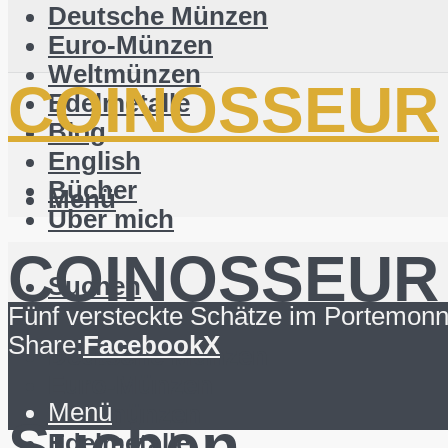
Deutsche Münzen
Euro-Münzen
Weltmünzen
COINOSSEUR
Edelmetalle
Blog
English
Bücher
Menü
Über mich
COINOSSEUR
Suchen
Fünf versteckte Schätze im Portemonn
Share:
Facebook
X
Deutsche Münzen
Euro-Münzen
Menü
Weltmünzen
Suchen
Edelmetalle