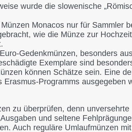
sweise wurde die slowenische „Römi
e Münzen Monacos nur für Sammler be
gebracht, wie die Münze zur Hochzeit
.
-Euro-Gedenkmünzen, besonders aus
schädigte Exemplare sind besonders
Münzen können Schätze sein. Eine der
es Erasmus-Programms ausgegeben wu
zen zu überprüfen, denn unversehrte 
Ausgaben und seltene Fehlprägungen h
en. Auch reguläre Umlaufmünzen mit