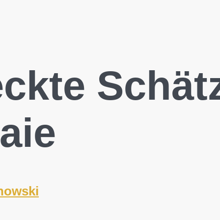
eckte Schät
aie
howski