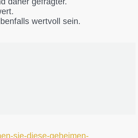
d daher gefragter.
ert.
nfalls wertvoll sein.
nen-sie-diese-geheimen-