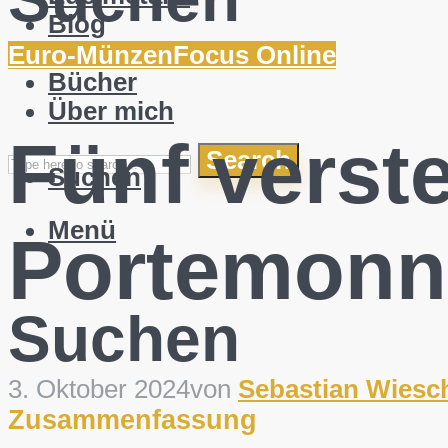
Blog
English
Euro-Münzen
Focus Online
Bücher
Über mich
Fünf verst
Search
Suchen
Menü
Portemonn
Suchen
3. Oktober 2024
von
Sebastian Wiesc
Zusammenfassung