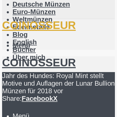
Deutsche Münzen
Euro-Münzen
Weltmünzen
COINOSSEUR
Edelmetalle
Blog
English
Menü
Bücher
Über mich
COINOSSEUR
Suchen
Jahr des Hundes: Royal Mint stellt
Deutsche Münzen
Motive und Auflagen der Lunar Bullion
Euro-Münzen
Münzen für 2018 vor
Weltmünzen
Share:
Facebook
X
Suchen
Edelmetalle
Blog
Menü