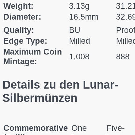
Weight:
3.13g
31.2
Diameter:
16.5mm
32.
Quality:
BU
Proo
Edge Type:
Milled
Mille
Maximum Coin
1,008
888
Mintage:
Details zu den Lunar-
Silbermünzen
Commemorative
One
Five-