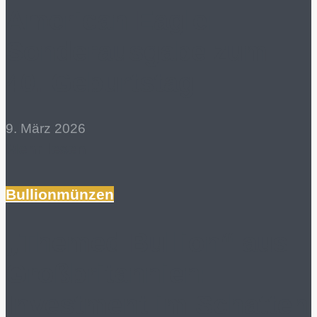
American Eagle:
Sonderausgabe zum
40. Geburtstag
9. März 2026
Mehr lesen
Bullionmünzen
„Themed Bullion“ aus
Großbritannien:
Investment im Schatten