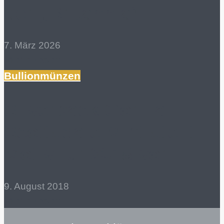
der „Britannia“
7. März 2026
Mehr lesen
Bullionmünzen
Silverback Gorilla:
Scottsdale Mint stellt
Motiv für 2018 vor
9. August 2018
Mehr lesen