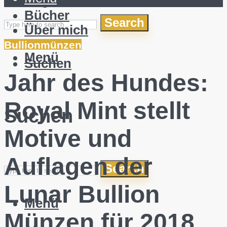
English
Bücher
Search
Über mich
Bullionmünzen
Menü
Suchen
Jahr des Hundes:
Royal Mint stellt
Suchen
Motive und
Auflagen der
Search
Lunar Bullion
Menü
Münzen für 2018