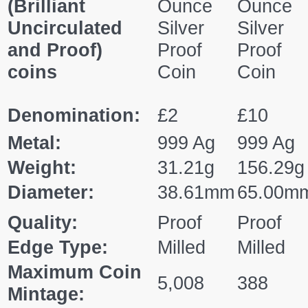
(Brilliant
Ounce
Ounce
Uncirculated
Silver
Silver
and Proof)
Proof
Proof
coins
Coin
Coin
Denomination:
£2
£10
Metal:
999 Ag
999 Ag
Weight:
31.21g
156.29g
Diameter:
38.61mm
65.00m
Quality:
Proof
Proof
Edge Type:
Milled
Milled
Maximum Coin
5,008
388
Mintage: