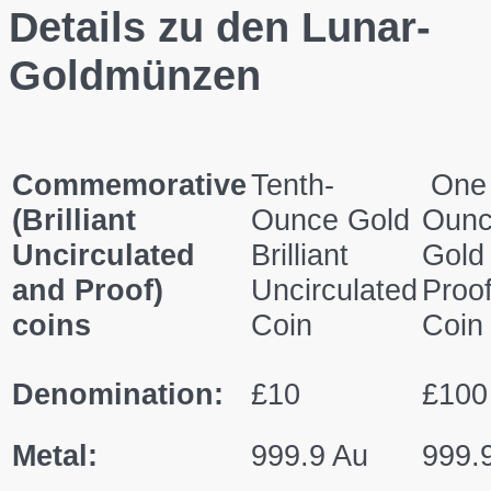
Details zu den Lunar-
Goldmünzen
Commemorative
Tenth-
One
(Brilliant
Ounce Gold
Oun
Uncirculated
Brilliant
Gold
and Proof)
Uncirculated
Proo
coins
Coin
Coin
Denomination:
£10
£100
Metal:
999.9 Au
999.